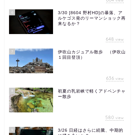
view
6
3/30 [8604 野村HD]の暴落、ア
ルケゴス発のリーマンショック再
来なるか？
648
view
7
伊吹山カジュアル散歩 （伊吹山
１回目登頂）
636
view
8
初夏の乳岩峡で軽くアドベンチャ
ー散歩
580
view
9
3/26 日経はさらに続騰、中期的