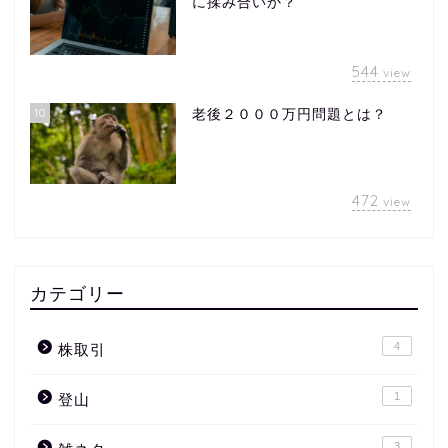
に揉み合いか？
544
view
10
老後２０００万円問題とは？
472
view
カテゴリー
4
株取引
1
登山
3