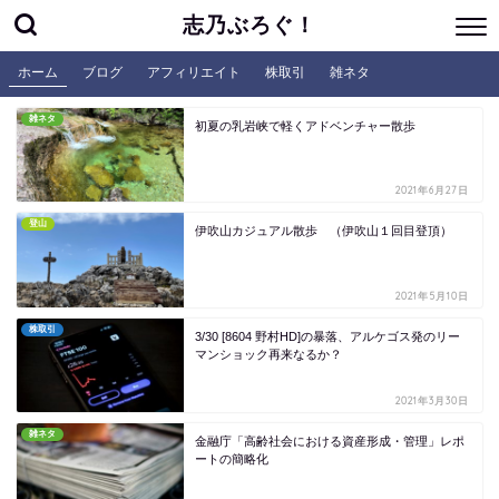
志乃ぶろぐ！
ホーム
ブログ
アフィリエイト
株取引
雑ネタ
雑ネタ
初夏の乳岩峡で軽くアドベンチャー散歩
2021年6月27日
登山
伊吹山カジュアル散歩 （伊吹山１回目登頂）
2021年5月10日
株取引
3/30 [8604 野村HD]の暴落、アルケゴス発のリー
マンショック再来なるか？
2021年3月30日
雑ネタ
金融庁「高齢社会における資産形成・管理」レポ
ートの簡略化